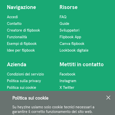
Navigazione
Risorse
Accedi
FAQ
Contatto
Guide
Creatore di flipbook
Sviluppatori
Funzionalità
Flipbook App
Esempi di flipbook
Canva flipbook
Idee per flipbook
Lookbook digitale
Azienda
Mettiti in contatto
Condizioni del servizio
Facebook
Politica sulla privacy
Instagram
Politica sui cookie
X Twitter
Programma di affiliazione
Linkedin
Politica sui cookie
Chi siamo
Feed RSS
Su heyzine usiamo solo cookie tecnici necessari a
support@heyzine.com
garantire il corretto funzionamento del sito web.