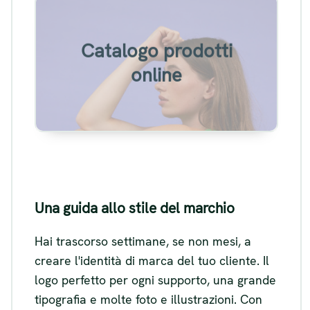
Esempio del catalogo prodotti
Catalogo prodotti
di un marchio di moda
online
Visualizza
Una guida allo stile del marchio
Hai trascorso settimane, se non mesi, a
creare l'identità di marca del tuo cliente. Il
logo perfetto per ogni supporto, una grande
tipografia e molte foto e illustrazioni. Con