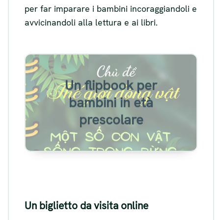
per far imparare i bambini incoraggiandoli e
avvicinandoli alla lettura e ai libri.
Esempio di flipbook per
Un flipbook per
bambini in età prescolare
bambini in età
prescolare
Visualizza
Un biglietto da visita online