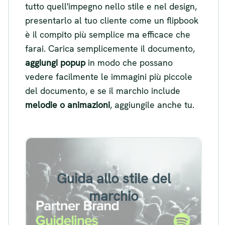
tutto quell'impegno nello stile e nel design,
presentarlo al tuo cliente come un flipbook
è il compito più semplice ma efficace che
farai. Carica semplicemente il documento,
aggiungi popup
in modo che possano
vedere facilmente le immagini più piccole
del documento, e se il marchio include
melodie o animazioni
, aggiungile anche tu.
Esempio di guida allo stile del
Guida allo stile del
marchio
marchio
Visualizza