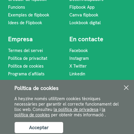
Funcions
Flipbook App
Exemples de flipbook
Canva flipbook
Idees de Flipbook
Lookbook digital
Empresa
En contacte
Termes del servei
Facebook
Política de privacitat
Instagram
Política de cookies
X Twitter
Programa d´afiliats
Linkedin
Sobre nosaltres
RSS Feed
Política de cookies
support@heyzine.com
A heyzine només utilitzem cookies tècniques
necessàries per garantir el correcte funcionament del
lloc web. Consulteu
la política de privadesa
i
la
política de cookies
per obtenir més informació .
Acceptar
©2026 Heyzine.com. Tots els drets reservats.