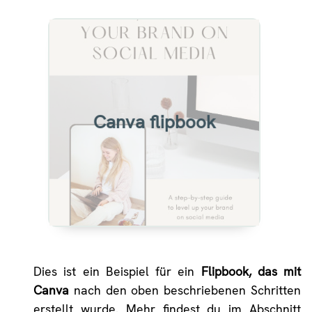
Example of flipbook created
from a Canva design with
Heyzine
Canva flipbook
View
Dies ist ein Beispiel für ein
Flipbook, das mit
Canva
nach den oben beschriebenen Schritten
erstellt wurde. Mehr findest du im Abschnitt