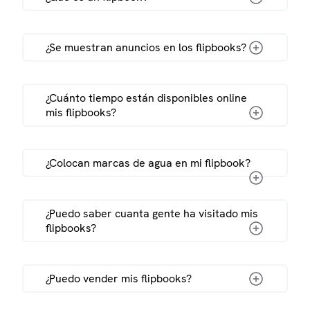
¿Se muestran anuncios en los flipbooks?
¿Cuánto tiempo están disponibles online
mis flipbooks?
¿Colocan marcas de agua en mi flipbook?
ejemplos de
Usuarios no registrados:
El flipbook
flipbooks aquí
se eliminará pasada una semana.
¿Puedo saber cuanta gente ha visitado mis
Usuarios registrados y paquetes de
flipbooks?
flipbooks:
El flipook estará en línea al
menos durante 1 año. Si recibe visitas
después de ese tiempo, lo
¿Puedo vender mis flipbooks?
mantendremos en línea; de lo
contrario, consideraremos que el
flipbook no ha sido utilizado y