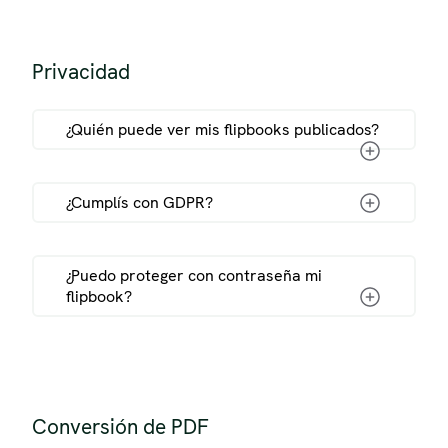
podríamos eliminarlo.
Suscripciones:
El flipbook estará
Privacidad
online incluso cuando no reciba
ninguna visita mientras la suscripción
esté activa. Después de cancelar la
demostración de estadísticas de
¿Quién puede ver mis flipbooks publicados?
guía para vender flipbooks con
suscripción, aplicamos las
flipbook
gumroad
condiciones de los usuarios
registrados.
¿Cumplís con GDPR?
eliminar el flipbook
¿Puedo proteger con contraseña mi
flipbook?
Conversión de PDF